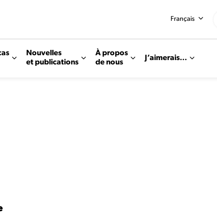
Français
cas
Nouvelles
À propos
J’aimerais...
et publications
de nous
e