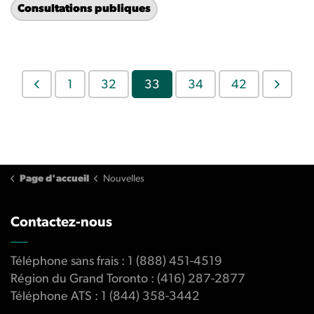
Consultations publiques
1
32
33
34
42
Page d'accueil
Nouvelles
Contactez-nous
Téléphone sans frais : 1 (888) 451-4519
Région du Grand Toronto : (416) 287-2877
Téléphone ATS : 1 (844) 358-3442