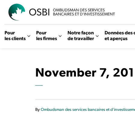
OSBI
Pour
Pour
Notre façon
Données des 
les clients
les firmes
de travailler
et aperçus
November 7, 201
By
Ombudsman des services bancaires et d'investissem