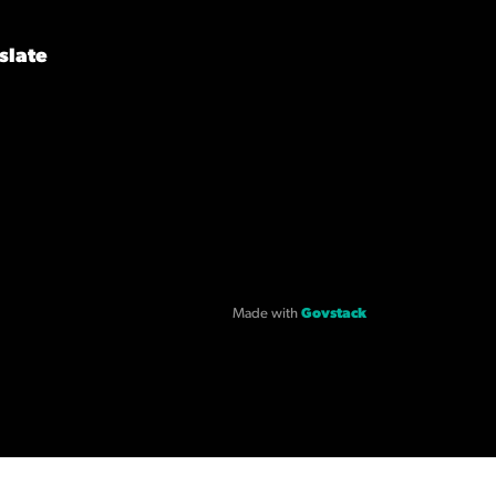
slate
Made with
Govstack