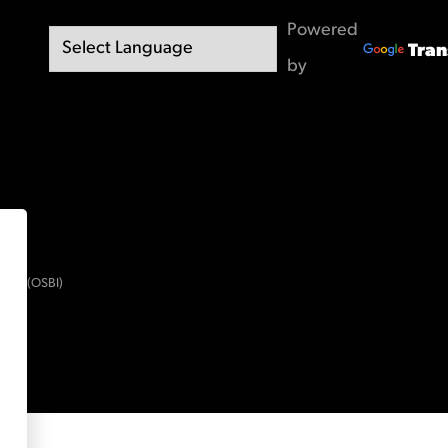
Powered
Tran
by
ment (OSBI)