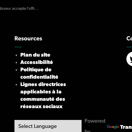
e l’offre de règlement peu intéressante de la firme
Resources
C
Plan du site
Accessibilité
X/
Politique de
confidentialité
Lignes directrices
applicables à la
communauté des
réseaux sociaux
Powered
Tran
by