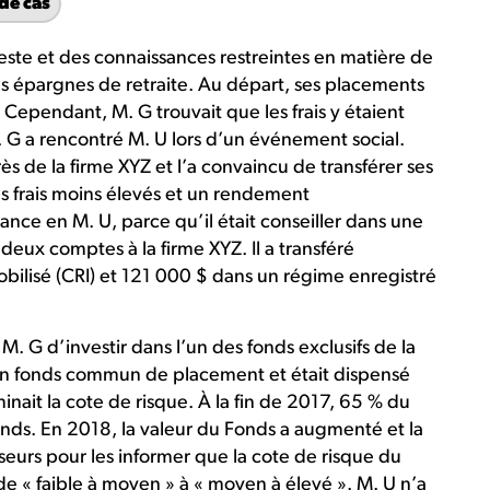
de cas
ste et des connaissances restreintes en matière de
ses épargnes de retraite. Au départ, ses placements
ependant, M. G trouvait que les frais y étaient
. G a rencontré M. U lors d’un événement social.
uprès de la firme XYZ et l’a convaincu de transférer ses
s frais moins élevés et un rendement
ance en M. U, parce qu’il était conseiller dans une
 deux comptes à la firme XYZ. Il a transféré
ilisé (CRI) et 121 000 $ dans un régime enregistré
 G d’investir dans l’un des fonds exclusifs de la
s un fonds commun de placement et était dispensé
inait la cote de risque. À la fin de 2017, 65 % du
Fonds. En 2018, la valeur du Fonds a augmenté et la
seurs pour les informer que la cote de risque du
de « faible à moyen » à « moyen à élevé ». M. U n’a