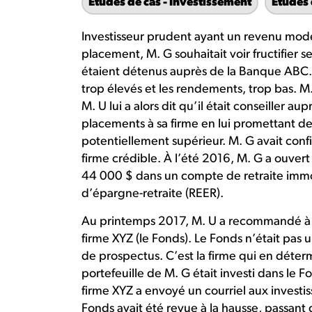
Études de cas - Investissement
Études 
Investisseur prudent ayant un revenu mode
placement, M. G souhaitait voir fructifier 
étaient détenus auprès de la Banque ABC. C
trop élevés et les rendements, trop bas. M
M. U lui a alors dit qu’il était conseiller a
placements à sa firme en lui promettant de
potentiellement supérieur. M. G avait confi
firme crédible. À l’été 2016, M. G a ouvert
44 000 $ dans un compte de retraite immob
d’épargne-retraite (REER).
Au printemps 2017, M. U a recommandé à M.
firme XYZ (le Fonds). Le Fonds n’était pa
de prospectus. C’est la firme qui en déterm
portefeuille de M. G était investi dans le 
firme XYZ a envoyé un courriel aux investis
Fonds avait été revue à la hausse, passant 