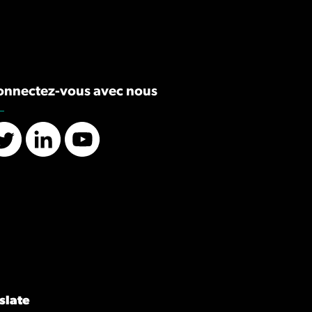
onnectez-vous avec nous
Twitter
LinkedIn
YouTube
slate