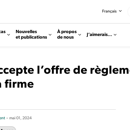
Français
cas
Nouvelles
À propos
J’aimerais...
et publications
de nous
ccepte l’offre de règle
a firme
-
ent
mai 01, 2024