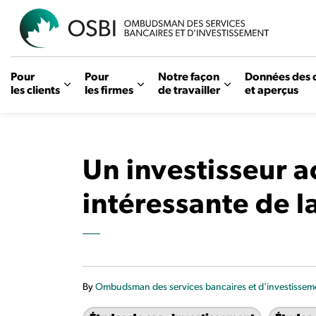
OSBI
Pour
Pour
Notre façon
Données des 
les clients
les firmes
de travailler
et aperçus
Un investisseur a
intéressante de l
By
Ombudsman des services bancaires et d'investissem