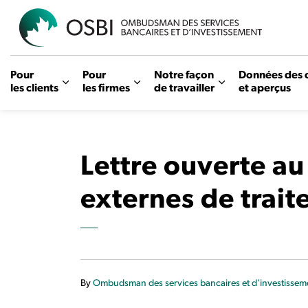
OSBI
Pour
Pour
Notre façon
Données des 
les clients
les firmes
de travailler
et aperçus
Lettre ouverte a
externes de trait
By
Ombudsman des services bancaires et d'investissem