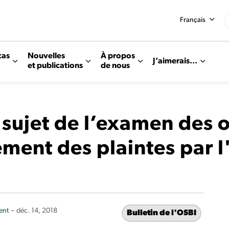
Français
cas
Nouvelles
À propos
J’aimerais...
et publications
de nous
u sujet de l’examen des
ement des plaintes par 
-
ent
déc. 14, 2018
Bulletin de l'OSBI