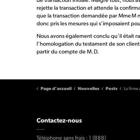
de transaction initiale. Malgré tout, nous a
rejette la transaction et attende la confirm
que la transaction demandée par Mme M ne s
donc pris les mesures qui s’imposaient po
Nous avons également conclu qu’il était r
l’homologation du testament de son client
partir du compte de M. D.
Page d'accueil
Nouvelles
Posts
La firme a agi de façon juste e
Contactez-nous
Téléphone sans frais : 1 (888)