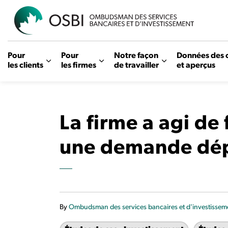
OSBI
Pour
Pour
Notre façon
Données des 
les clients
les firmes
de travailler
et aperçus
La firme a agi de
une demande dép
By
Ombudsman des services bancaires et d'investissem