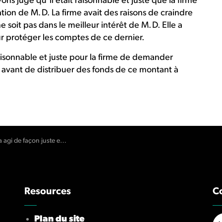
vons jugé qu’il était raisonnable et juste que la firme
ation de M. D. La firme avait des raisons de craindre
oit pas dans le meilleur intérêt de M. D. Elle a
ur protéger les comptes de ce dernier.
aisonnable et juste pour la firme de demander
 avant de distribuer des fonds de ce montant à
t raisonnable en refusant une demande déposée en vertu d’une procuration
Resources
C
Plan du site