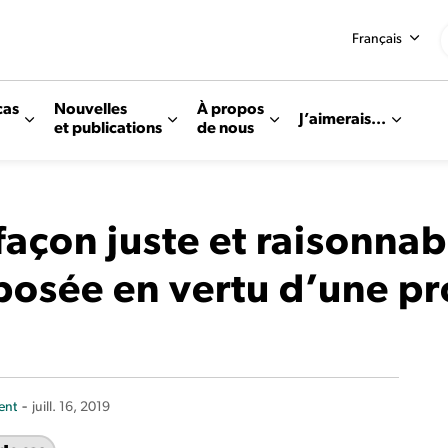
Français
cas
Nouvelles
À propos
J’aimerais...
et publications
de nous
 façon juste et raisonnab
osée en vertu d’une pr
-
ent
juill. 16, 2019