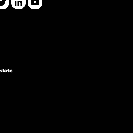
Twitter
LinkedIn
YouTube
slate