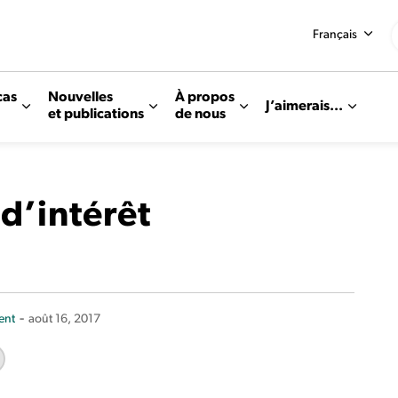
Français
cas
Nouvelles
À propos
J’aimerais...
et publications
de nous
 d’intérêt
-
ent
août 16, 2017