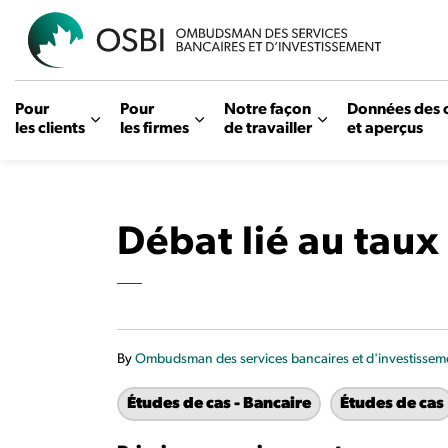
OSBI
Pour
Pour
Notre façon
Données des 
les clients
les firmes
de travailler
et aperçus
Débat lié au taux
By
Ombudsman des services bancaires et d'investissem
Études de cas - Bancaire
Études de cas