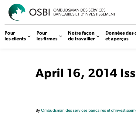
OSBI
Pour
Pour
Notre façon
Données des 
les clients
les firmes
de travailler
et aperçus
April 16, 2014 Is
By
Ombudsman des services bancaires et d'investissem