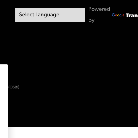
Powered
Tran
by
ment (OSBI)