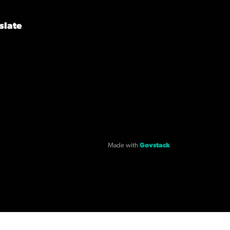
slate
Made with
Govstack